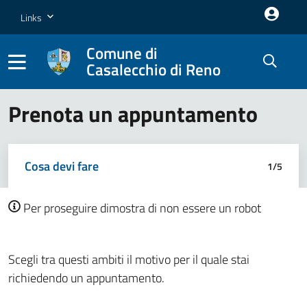
Salta al contenuto principale della pagina
Salta al contenuto principale della pagina
Links
Comune di
Casalecchio di Reno
Parte principale della pagina
Prenota un appuntamento
Confermato
Cosa devi fare
Scegli l'ufficio
Giorno e Orario
I tuoi dati
Conferma l’appuntamento
1/5
Per proseguire dimostra di non essere un robot
Scegli tra questi ambiti il motivo per il quale stai
richiedendo un appuntamento.