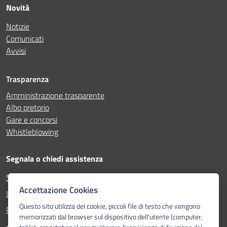
Novità
Notizie
Comunicati
Avvisi
Trasparenza
Amministrazione trasparente
Albo pretorio
Gare e concorsi
Whistleblowing
Segnala o chiedi assistenza
Segnala disservizio
Accettazione Cookies
Leggi le domande frequenti
Questo sito utilizza dei cookie, piccoli file di testo che vengono
Prenota appuntamento
memorizzati dal browser sul dispositivo dell'utente (computer,